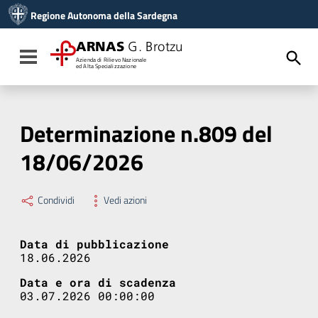
Vai ai contenuti
Regione Autonoma della Sardegna
Vai al menu di navigazione
Vai al footer
ARNAS
G. Brotzu
Toggle navigation
Azienda di Rilievo Nazionale
ed Alta Specializzazione
Determinazione n.809 del
18/06/2026
Condividi
Vedi azioni
Data di pubblicazione
18.06.2026
Data e ora di scadenza
03.07.2026 00:00:00