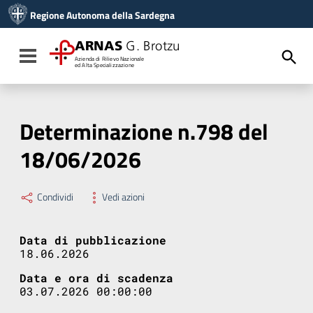
Vai ai contenuti
Regione Autonoma della Sardegna
Vai al menu di navigazione
Vai al footer
ARNAS
G. Brotzu
Toggle navigation
Azienda di Rilievo Nazionale
ed Alta Specializzazione
Determinazione n.798 del
18/06/2026
Condividi
Vedi azioni
Data di pubblicazione
18.06.2026
Data e ora di scadenza
03.07.2026 00:00:00