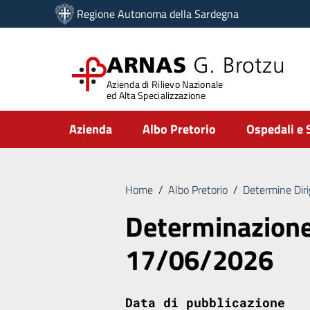
Vai ai contenuti
Regione Autonoma della Sardegna
Vai al menu di navigazione
Vai al footer
ARNAS
G. Brotzu
Azienda di Rilievo Nazionale
ed Alta Specializzazione
Submenu
Azienda
Albo Pretorio
Ospedali e 
Home
/
Albo Pretorio
/
Determine Diri
Determinazione
17/06/2026
Data di pubblicazione