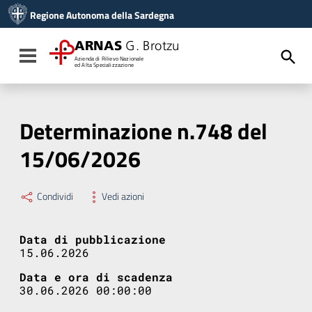
Vai ai contenuti
Regione Autonoma della Sardegna
Vai al menu di navigazione
Vai al footer
ARNAS
G. Brotzu
Toggle navigation
Azienda di Rilievo Nazionale
ed Alta Specializzazione
Determinazione n.748 del
15/06/2026
Condividi
Vedi azioni
Data di pubblicazione
15.06.2026
Data e ora di scadenza
30.06.2026 00:00:00