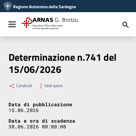
Vai ai contenuti
Regione Autonoma della Sardegna
Vai al menu di navigazione
Vai al footer
ARNAS
G. Brotzu
Toggle navigation
Azienda di Rilievo Nazionale
ed Alta Specializzazione
Determinazione n.741 del
15/06/2026
Condividi
Vedi azioni
Data di pubblicazione
15.06.2026
Data e ora di scadenza
30.06.2026 00:00:00