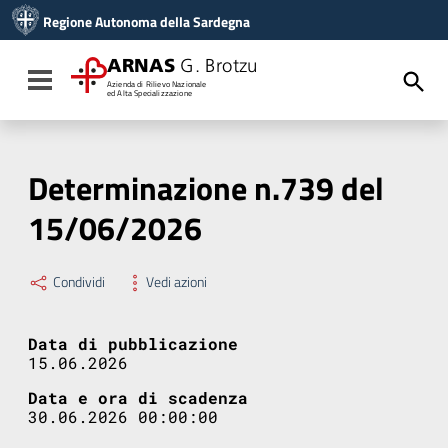
Vai ai contenuti
Regione Autonoma della Sardegna
Vai al menu di navigazione
Vai al footer
ARNAS
G. Brotzu
Toggle navigation
Azienda di Rilievo Nazionale
ed Alta Specializzazione
Determinazione n.739 del
15/06/2026
Condividi
Vedi azioni
Data di pubblicazione
15.06.2026
Data e ora di scadenza
30.06.2026 00:00:00