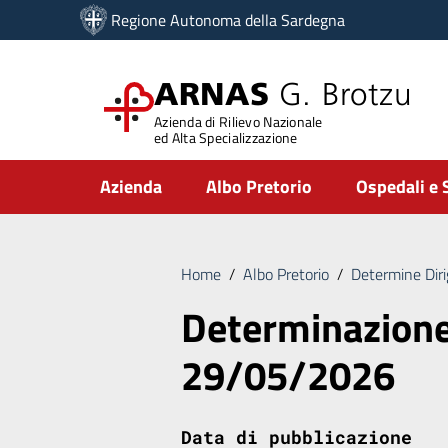
Vai ai contenuti
Regione Autonoma della Sardegna
Vai al menu di navigazione
Vai al footer
ARNAS
G. Brotzu
Azienda di Rilievo Nazionale
ed Alta Specializzazione
Submenu
Azienda
Albo Pretorio
Ospedali e 
Home
/
Albo Pretorio
/
Determine Diri
Determinazione
29/05/2026
Data di pubblicazione