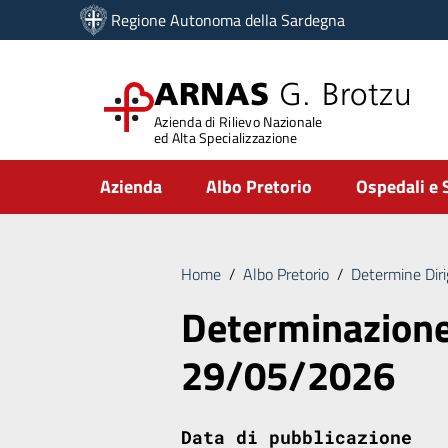
Vai ai contenuti
Regione Autonoma della Sardegna
Vai al menu di navigazione
Vai al footer
ARNAS
G. Brotzu
Azienda di Rilievo Nazionale
ed Alta Specializzazione
Submenu
Azienda
Albo Pretorio
Ospedali e 
Home
/
Albo Pretorio
/
Determine Diri
Determinazione
29/05/2026
Data di pubblicazione