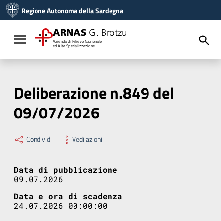
Vai ai contenuti
Regione Autonoma della Sardegna
Vai al menu di navigazione
Vai al footer
ARNAS
G. Brotzu
Toggle navigation
Azienda di Rilievo Nazionale
ed Alta Specializzazione
Deliberazione n.849 del
09/07/2026
Condividi
Vedi azioni
Data di pubblicazione
09.07.2026
Data e ora di scadenza
24.07.2026 00:00:00