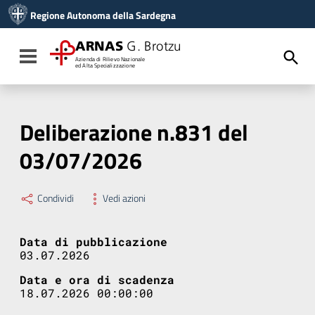
Vai ai contenuti
Regione Autonoma della Sardegna
Vai al menu di navigazione
Vai al footer
ARNAS
G. Brotzu
Toggle navigation
Azienda di Rilievo Nazionale
ed Alta Specializzazione
Deliberazione n.831 del
03/07/2026
Condividi
Vedi azioni
Data di pubblicazione
03.07.2026
Data e ora di scadenza
18.07.2026 00:00:00