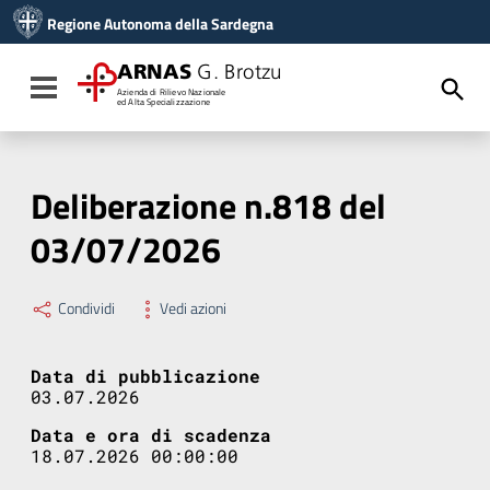
Vai ai contenuti
Regione Autonoma della Sardegna
Vai al menu di navigazione
Vai al footer
ARNAS
G. Brotzu
Toggle navigation
Azienda di Rilievo Nazionale
ed Alta Specializzazione
Deliberazione n.818 del
03/07/2026
Condividi
Vedi azioni
Data di pubblicazione
03.07.2026
Data e ora di scadenza
18.07.2026 00:00:00