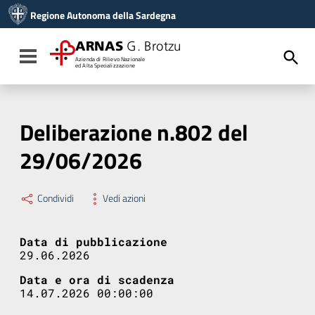
Vai ai contenuti
Regione Autonoma della Sardegna
Vai al menu di navigazione
Vai al footer
ARNAS
G. Brotzu
Toggle navigation
Azienda di Rilievo Nazionale
ed Alta Specializzazione
Deliberazione n.802 del
29/06/2026
Condividi
Vedi azioni
Data di pubblicazione
29.06.2026
Data e ora di scadenza
14.07.2026 00:00:00