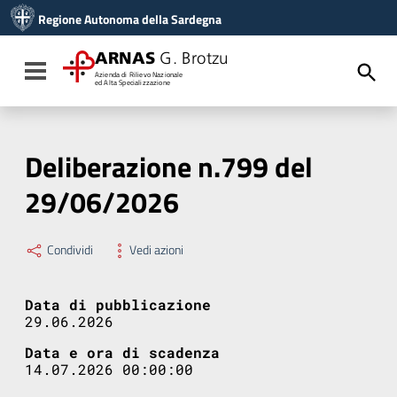
Vai ai contenuti
Regione Autonoma della Sardegna
Vai al menu di navigazione
Vai al footer
ARNAS
G. Brotzu
Toggle navigation
Azienda di Rilievo Nazionale
ed Alta Specializzazione
Deliberazione n.799 del
29/06/2026
Condividi
Vedi azioni
Data di pubblicazione
29.06.2026
Data e ora di scadenza
14.07.2026 00:00:00