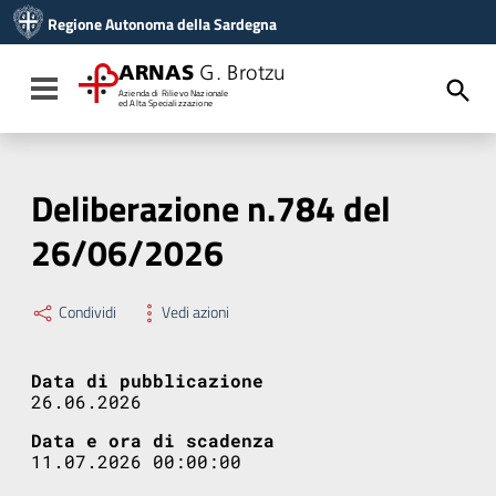
Vai ai contenuti
Regione Autonoma della Sardegna
Vai al menu di navigazione
Vai al footer
ARNAS
G. Brotzu
Toggle navigation
Azienda di Rilievo Nazionale
ed Alta Specializzazione
Deliberazione n.784 del
26/06/2026
Condividi
Vedi azioni
Data di pubblicazione
26.06.2026
Data e ora di scadenza
11.07.2026 00:00:00