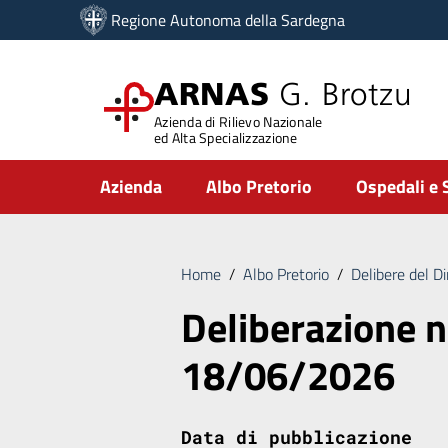
Vai ai contenuti
Regione Autonoma della Sardegna
Vai al menu di navigazione
Vai al footer
ARNAS
G. Brotzu
Azienda di Rilievo Nazionale
ed Alta Specializzazione
Submenu
Azienda
Albo Pretorio
Ospedali e 
Home
/
Albo Pretorio
/
Delibere del D
Deliberazione n
18/06/2026
Data di pubblicazione