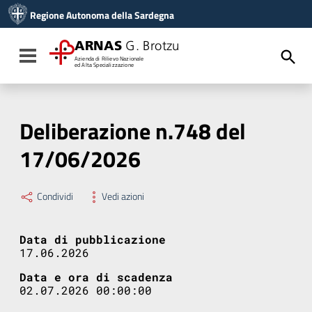
Vai ai contenuti
Regione Autonoma della Sardegna
Vai al menu di navigazione
Vai al footer
ARNAS
G. Brotzu
Toggle navigation
Azienda di Rilievo Nazionale
ed Alta Specializzazione
Deliberazione n.748 del
17/06/2026
Condividi
Vedi azioni
Data di pubblicazione
17.06.2026
Data e ora di scadenza
02.07.2026 00:00:00