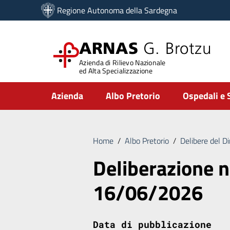
Vai ai contenuti
Regione Autonoma della Sardegna
Vai al menu di navigazione
Vai al footer
ARNAS
G. Brotzu
Azienda di Rilievo Nazionale
ed Alta Specializzazione
Submenu
Azienda
Albo Pretorio
Ospedali e 
Home
/
Albo Pretorio
/
Delibere del D
Deliberazione n
16/06/2026
Data di pubblicazione