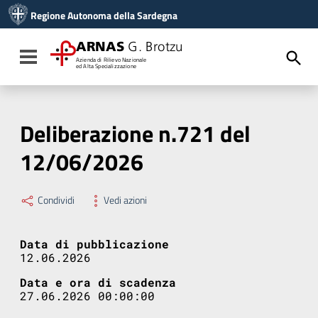
Vai ai contenuti
Regione Autonoma della Sardegna
Vai al menu di navigazione
Vai al footer
ARNAS
G. Brotzu
Toggle navigation
Azienda di Rilievo Nazionale
ed Alta Specializzazione
Deliberazione n.721 del
12/06/2026
Condividi
Vedi azioni
Data di pubblicazione
12.06.2026
Data e ora di scadenza
27.06.2026 00:00:00