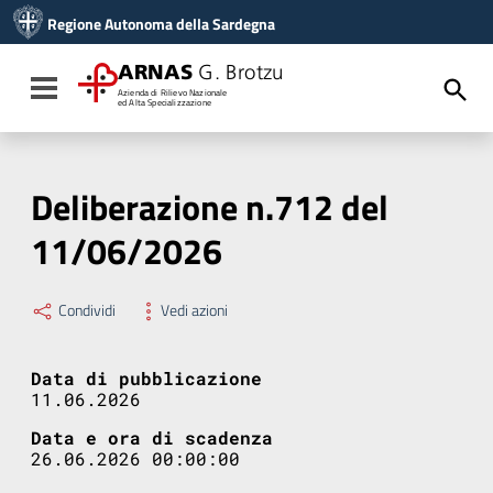
Vai ai contenuti
Regione Autonoma della Sardegna
Vai al menu di navigazione
Vai al footer
ARNAS
G. Brotzu
Toggle navigation
Azienda di Rilievo Nazionale
ed Alta Specializzazione
Deliberazione n.712 del
11/06/2026
Condividi
Vedi azioni
Data di pubblicazione
11.06.2026
Data e ora di scadenza
26.06.2026 00:00:00