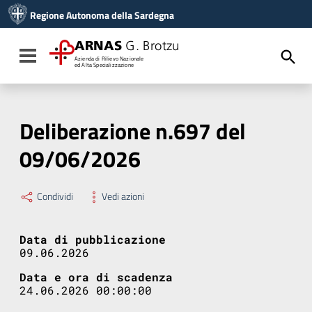
Vai ai contenuti
Regione Autonoma della Sardegna
Vai al menu di navigazione
Vai al footer
ARNAS
G. Brotzu
Toggle navigation
Azienda di Rilievo Nazionale
ed Alta Specializzazione
Deliberazione n.697 del
09/06/2026
Condividi
Vedi azioni
Data di pubblicazione
09.06.2026
Data e ora di scadenza
24.06.2026 00:00:00