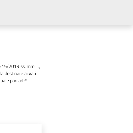
615/2019 ss. mm. ii.,
da destinare ai vari
uale pari ad €