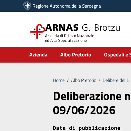
Vai ai contenuti
Regione Autonoma della Sardegna
Vai al menu di navigazione
Vai al footer
ARNAS
G. Brotzu
Azienda di Rilievo Nazionale
ed Alta Specializzazione
Submenu
Azienda
Albo Pretorio
Ospedali e 
Home
/
Albo Pretorio
/
Delibere del D
Deliberazione n
09/06/2026
Data di pubblicazione