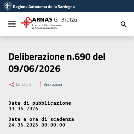
Vai ai contenuti
Regione Autonoma della Sardegna
Vai al menu di navigazione
Vai al footer
ARNAS
G. Brotzu
Toggle navigation
Azienda di Rilievo Nazionale
ed Alta Specializzazione
Deliberazione n.690 del
09/06/2026
Condividi
Vedi azioni
Data di pubblicazione
09.06.2026
Data e ora di scadenza
24.06.2026 00:00:00