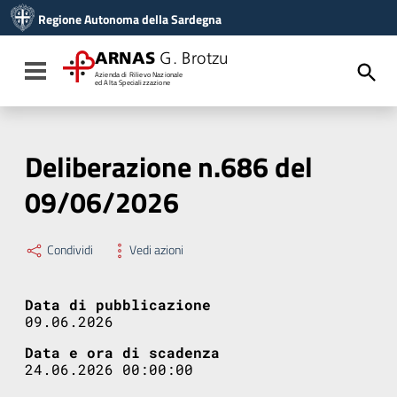
Vai ai contenuti
Regione Autonoma della Sardegna
Vai al menu di navigazione
Vai al footer
ARNAS
G. Brotzu
Toggle navigation
Azienda di Rilievo Nazionale
ed Alta Specializzazione
Deliberazione n.686 del
09/06/2026
Condividi
Vedi azioni
Data di pubblicazione
09.06.2026
Data e ora di scadenza
24.06.2026 00:00:00