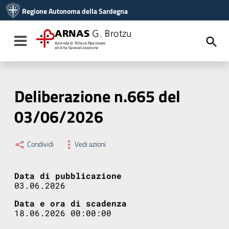
Vai ai contenuti
Regione Autonoma della Sardegna
Vai al menu di navigazione
Vai al footer
ARNAS
G. Brotzu
Toggle navigation
Azienda di Rilievo Nazionale
ed Alta Specializzazione
Deliberazione n.665 del
03/06/2026
Condividi
Vedi azioni
Data di pubblicazione
03.06.2026
Data e ora di scadenza
18.06.2026 00:00:00