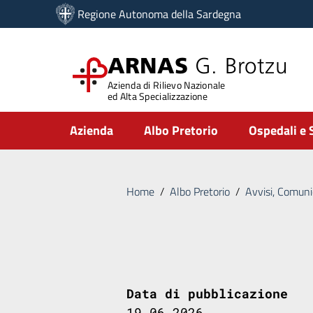
Vai ai contenuti
Regione Autonoma della Sardegna
Vai al menu di navigazione
Vai al footer
ARNAS
G. Brotzu
Azienda di Rilievo Nazionale
ed Alta Specializzazione
Submenu
Azienda
Albo Pretorio
Ospedali e 
Home
/
Albo Pretorio
/
Avvisi, Comuni
Data di pubblicazione
19.06.2026