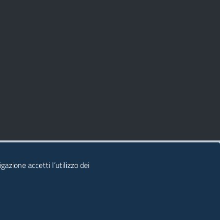
azione accetti l’utilizzo dei
© 2026 Regione Autonoma della Sardegna