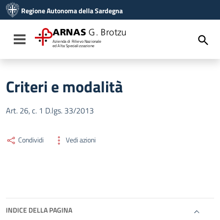
Vai ai contenuti
Regione Autonoma della Sardegna
Vai al menu di navigazione
Vai al footer
ARNAS
G. Brotzu
Toggle navigation
Azienda di Rilievo Nazionale
ed Alta Specializzazione
Criteri e modalità
Art. 26, c. 1 D.lgs. 33/2013
Condividi
Vedi azioni
INDICE DELLA PAGINA