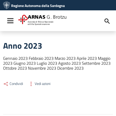
Vai ai contenuti
Regione Autonoma della Sardegna
Vai al menu di navigazione
Vai al footer
ARNAS
G. Brotzu
Toggle navigation
Azienda di Rilievo Nazionale
ed Alta Specializzazione
Anno 2023
Gennaio 2023 Febbraio 2023 Marzo 2023 Aprile 2023 Maggio
2023 Giugno 2023 Luglio 2023 Agosto 2023 Settembre 2023
Ottobre 2023 Novembre 2023 Dicembre 2023
Condividi
Vedi azioni