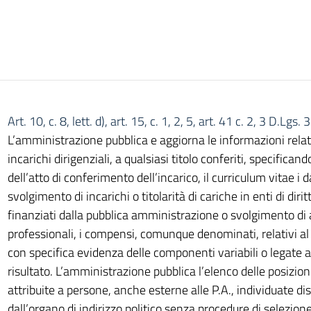
Art. 10, c. 8, lett. d), art. 15, c. 1, 2, 5, art. 41 c. 2, 3 D.Lgs
L’amministrazione pubblica e aggiorna le informazioni relativ
incarichi dirigenziali, a qualsiasi titolo conferiti, specificand
dell’atto di conferimento dell’incarico, il curriculum vitae i da
svolgimento di incarichi o titolarità di cariche in enti di dirit
finanziati dalla pubblica amministrazione o svolgimento di a
professionali, i compensi, comunque denominati, relativi al 
con specifica evidenza delle componenti variabili o legate a
risultato. L’amministrazione pubblica l’elenco delle posizioni
attribuite a persone, anche esterne alle P.A., individuate d
dall’organo di indirizzo politico senza procedure di selezion