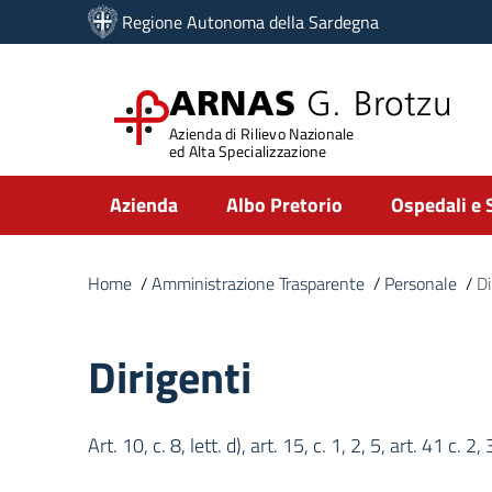
Vai ai contenuti
Regione Autonoma della Sardegna
Vai al menu di navigazione
Vai al footer
ARNAS
G. Brotzu
Azienda di Rilievo Nazionale
ed Alta Specializzazione
Submenu
Azienda
Albo Pretorio
Ospedali e 
Home
/
Amministrazione Trasparente
/
Personale
/
Di
Dirigenti
Art. 10, c. 8, lett. d), art. 15, c. 1, 2, 5, art. 41 c.