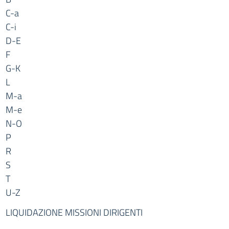
C-a
C-i
D-E
F
G-K
L
M-a
M-e
N-O
P
R
S
T
U-Z
LIQUIDAZIONE MISSIONI DIRIGENTI