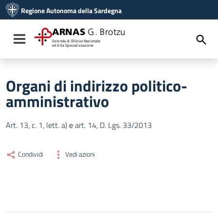
Vai ai contenuti
Regione Autonoma della Sardegna
Vai al menu di navigazione
Vai al footer
ARNAS
G. Brotzu
Toggle navigation
Azienda di Rilievo Nazionale
ed Alta Specializzazione
Organi di indirizzo politico-
amministrativo
Art. 13, c. 1, lett. a)
e
art. 14, D. Lgs. 33/2013
Condividi
Vedi azioni