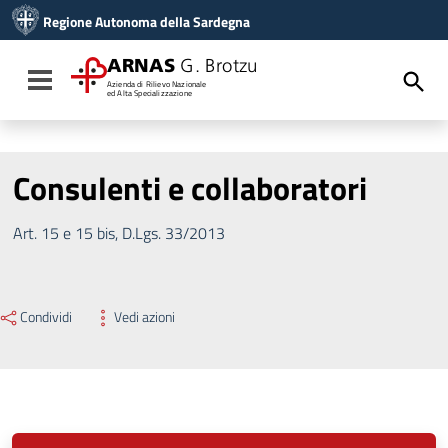
Vai ai contenuti
Regione Autonoma della Sardegna
Vai al menu di navigazione
Vai al footer
ARNAS
G. Brotzu
Toggle navigation
Azienda di Rilievo Nazionale
ed Alta Specializzazione
Consulenti e collaboratori
Art. 15 e 15 bis, D.Lgs. 33/2013
Condividi
Vedi azioni