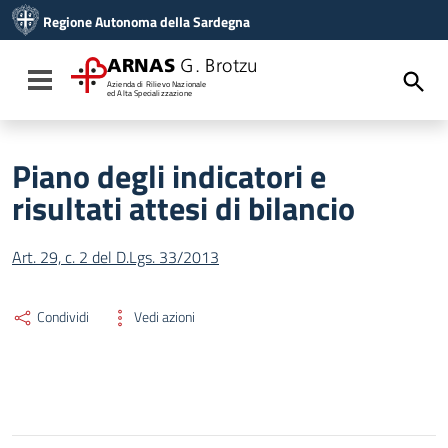
Vai ai contenuti
Regione Autonoma della Sardegna
Vai al menu di navigazione
Vai al footer
ARNAS
G. Brotzu
Toggle navigation
Azienda di Rilievo Nazionale
ed Alta Specializzazione
Piano degli indicatori e
risultati attesi di bilancio
Art. 29, c. 2 del D.Lgs. 33/2013
Condividi
Vedi azioni