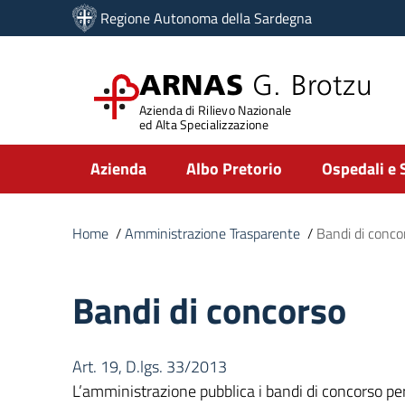
Vai ai contenuti
Regione Autonoma della Sardegna
Vai al menu di navigazione
Vai al footer
ARNAS
G. Brotzu
Azienda di Rilievo Nazionale
ed Alta Specializzazione
Submenu
Azienda
Albo Pretorio
Ospedali e 
Home
/
Amministrazione Trasparente
/
Bandi di conco
Bandi di concorso
Art. 19, D.lgs. 33/2013
L’amministrazione pubblica i bandi di concorso per