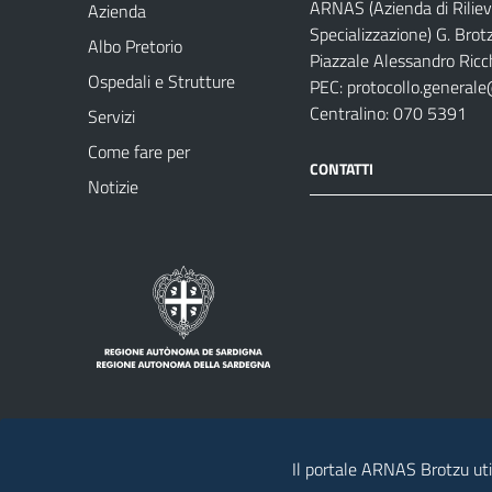
ARNAS (Azienda di Riliev
Azienda
Specializzazione) G. Brot
Albo Pretorio
Piazzale Alessandro Ricch
Ospedali e Strutture
PEC:
protocollo.generale
Centralino: 070 5391
Servizi
Come fare per
CONTATTI
Notizie
Il portale ARNAS Brotzu util
Note legali
Privacy policy