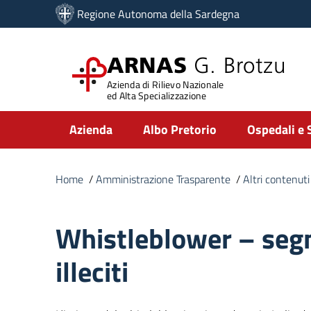
Vai ai contenuti
Regione Autonoma della Sardegna
Vai al menu di navigazione
Vai al footer
ARNAS
G. Brotzu
Azienda di Rilievo Nazionale
ed Alta Specializzazione
Submenu
Azienda
Albo Pretorio
Ospedali e 
Home
/
Amministrazione Trasparente
/
Altri contenuti
Whistleblower – segn
illeciti