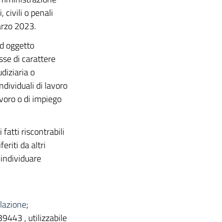
 civili o penali
arzo 2023.
d oggetto
sse di carattere
diziaria o
dividuali di lavoro
avoro o di impiego
fatti riscontrabili
eriti da altri
 individuare
lazione
;
9443 , utilizzabile