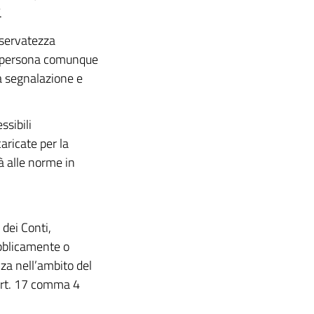
.
iservatezza
la persona comunque
a segnalazione e
sibili
ricate per la
à alle norme in
 dei Conti,
ubblicamente o
za nell’ambito del
(art. 17 comma 4