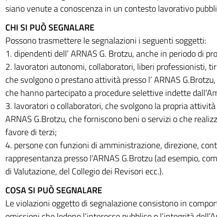
siano venute a conoscenza in un contesto lavorativo pubbli
CHI SI PUÒ SEGNALARE
Possono trasmettere le segnalazioni i seguenti soggetti:
1. dipendenti dell’ ARNAS G. Brotzu, anche in periodo di pr
2. lavoratori autonomi, collaboratori, liberi professionisti, ti
che svolgono o prestano attività presso l’ ARNAS G.Brotzu,
che hanno partecipato a procedure selettive indette dall’A
3. lavoratori o collaboratori, che svolgono la propria attività
ARNAS G.Brotzu, che forniscono beni o servizi o che realiz
favore di terzi;
4. persone con funzioni di amministrazione, direzione, contr
rappresentanza presso l’ARNAS G.Brotzu (ad esempio, com
di Valutazione, del Collegio dei Revisori ecc.).
COSA SI PUÒ SEGNALARE
Le violazioni oggetto di segnalazione consistono in compor
omissioni che ledono l’interesse pubblico o l’integrità dell