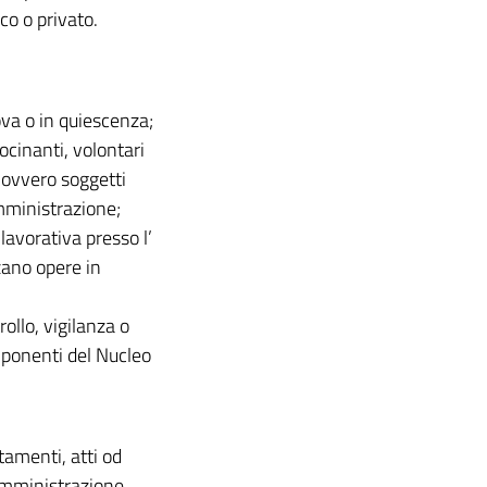
co o privato.
ova o in quiescenza;
rocinanti, volontari
 ovvero soggetti
mministrazione;
 lavorativa presso l’
zano opere in
ollo, vigilanza o
ponenti del Nucleo
tamenti, atti od
’Amministrazione