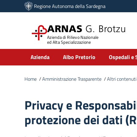
Vai ai contenuti
Regione Autonoma della Sardegna
Vai al menu di navigazione
Vai al footer
ARNAS
G. Brotzu
Azienda di Rilievo Nazionale
ed Alta Specializzazione
Submenu
Azienda
Albo Pretorio
Ospedali e 
Home
/
Amministrazione Trasparente
/
Altri contenuti
Privacy e Responsabil
protezione dei dati (