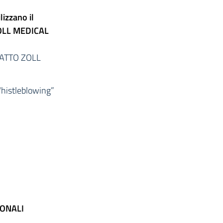
izzano il
 ZOLL MEDICAL
RATTO ZOLL
“Whistleblowing”
SONALI