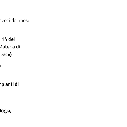
iovedì del mese
e 14 del
ateria di
ivacy)
u
pianti di
logia,