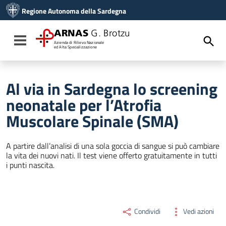
Vai ai contenuti
Regione Autonoma della Sardegna
Vai al menu di navigazione
Vai al footer
ARNAS
G. Brotzu
Toggle navigation
Azienda di Rilievo Nazionale
ed Alta Specializzazione
Al via in Sardegna lo screening
neonatale per l’Atrofia
Muscolare Spinale (SMA)
A partire dall’analisi di una sola goccia di sangue si può cambiare
la vita dei nuovi nati. Il test viene offerto gratuitamente in tutti
i punti nascita.
Condividi
Vedi azioni