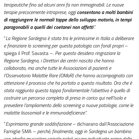
terapeutiche fino ad alcuni anni fa non immaginabili. Le nuove
terapie precocemente intraprese, oggi
consentono a molti bambini
di
raggiungere le normali tappe dello sviluppo motorio, in tempi
paragonabili a quelli dei coetanei non affetti
”.
“
La Regione Sardegna è stata tra le primissime in Italia a deliberare
e finanziare lo screening per questa patologia con fondi propri
–
spiega il Prof. Savasta –.
Per questo desidero ringraziare la
Regione Sardegna, i Direttori dei centri nascita che hanno
collaborato, ma anche tutte le Associazioni di pazienti e
l’Osservatorio Malattie Rare (OMaR) che hanno accompagnato con
attenzione il processo che ha portato a questo risultato. Ora che è
stata raggiunta questa tappa fondamentale l’obiettivo è quello di
costruire un percorso completo di presa in carico qui nell’Isola e
prevedere l’ampliamento dello screening a nuove patologie, come le
malattie lisosomiali e le immunodeficienze”.
“
Esprimiamo grande soddisfazione
– dichiarano dall’Associazione
Famiglie SMA –
perché, finalmente, oggi in Sardegna un bambino
con atrofia muscolare spinale potrà essere individuato prima della