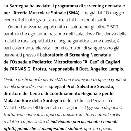
La Sardegna ha avviato il programma di screening neonatale
per l’Atrofia Muscolare Spinale (SMA)
, che già dal 18 maggio
viene effettuato gratuitamente a tutti i neonati sardi.
Un’importantissima opportunità di salute per gli oltre 6.500
bambini che ogni anno nascono nell’Isola, dove l’incidenza delle
malattie rare, soprattutto di origine genetica come questa, è
particolarmente elevata. I primi campioni di sangue sono già
pervenuti presso il
Laboratorio di Screening Neonatale
dell’Ospedale Pediatrico Microcitemico “A. Cao” di Cagliari
dell’ARNAS G. Brotzu, responsabile il Dott. Angelico Lampis.
“
Fino a pochi anni fa per la SMA non esistevano terapie in grado di
modificarne il decorso
–
spiega il Prof. Salvatore Savasta,
direttore del Centro di Coordinamento Regionale per le
Malattie Rare della Sardegna e
della Clinica Pediatrica e
Malattie Rare dell’Università di Cagliari. –
Oggi sono disponibili
trattamenti innovativi capaci di cambiare la storia naturale della
malattia. La possibilità di
individuare precocemente i neonati
affetti, prima che si manifestino i sintomi
, apre ad opzioni